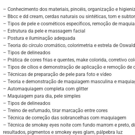
– Conhecimento dos materiais, pincéis, organização e higien
– Bbcc e dd cream, cerdas naturais ou sintéticas, tom e subt
– Tipos de pele e cosméticos específicos, remoção de maqui
– Estrutura da pele e massagem facial
– Postura e iluminação adequada
– Teoria do círculo cromático, colorimetria e estrela de Oswal
– Tipos de delineados
– Prática de cores frias e quentes, make colorida, corretivo col
– Tipos de cílios e demonstração de aplicação e remoção de cí
– Técnicas de preparação de pele para foto e vídeo
– Teoria e demonstração de maquiagem masculina e maquiag
– Automaquiagem completa com glitter
– Maquiagem para dia, pele simples
– Tipos de delineados
– Treino de esfumado, tirar marcação entre cores
– Técnica de correção das sobrancelhas com maquiagem
– Técnica de smokey eyes noite com fundo marrom e preto, div
resultados, pigmentos e smokey eyes glam, pálpebra luz