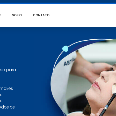
S
SOBRE
CONTATO
isa para
e
 makes
le
,
todos os