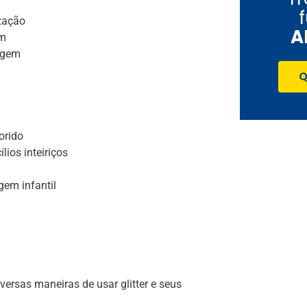
ização
A
om
agem
Q
d
orido
lios inteiriços
em infantil
ersas maneiras de usar glitter e seus