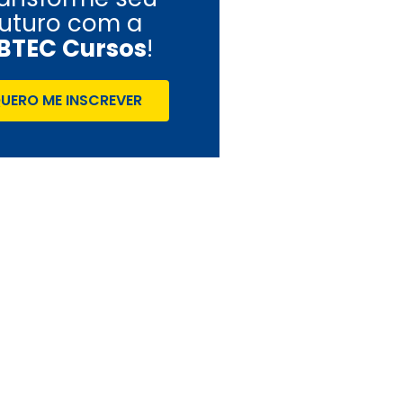
futuro com a
BTEC Cursos
!
UERO ME INSCREVER